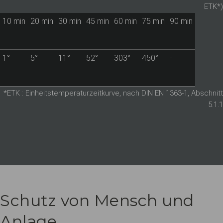
ETK*)
10 min
20 min
30 min
45 min
60 min
75 min
90 min
1°
5°
11°
52°
303°
450°
-
*ETK : Einheitstemperaturzeitkurve, nach DIN EN 1363-1, Abschnitt
5.1.1
Schutz von Mensch und
Anlage