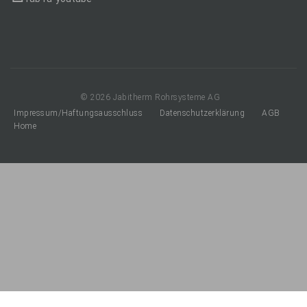
© 2026 Jabitherm Rohrsysteme AG
Impressum/Haftungsausschluss
Datenschutzerklärung
AGB
Home