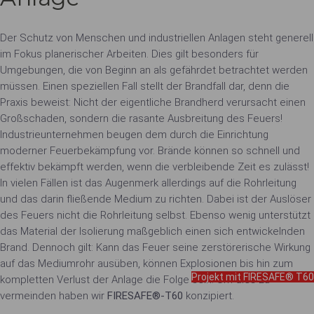
Der Schutz von Menschen und industriellen Anlagen steht generell
im Fokus planerischer Arbeiten. Dies gilt besonders für
Umgebungen, die von Beginn an als gefährdet betrachtet werden
müssen. Einen speziellen Fall stellt der Brandfall dar, denn die
Praxis beweist: Nicht der eigentliche Brandherd verursacht einen
Großschaden, sondern die rasante Ausbreitung des Feuers!
Industrieunternehmen beugen dem durch die Einrichtung
moderner Feuerbekämpfung vor. Brände können so schnell und
effektiv bekämpft werden, wenn die verbleibende Zeit es zulässt!
In vielen Fällen ist das Augenmerk allerdings auf die Rohrleitung
und das darin fließende Medium zu richten. Dabei ist der Auslöser
des Feuers nicht die Rohrleitung selbst. Ebenso wenig unterstützt
das Material der Isolierung maßgeblich einen sich entwickelnden
Brand. Dennoch gilt: Kann das Feuer seine zerstörerische Wirkung
auf das Mediumrohr ausüben, können Explosionen bis hin zum
Projekt mit FIRESAFE® T60
kompletten Verlust der Anlage die Folge sein. Um dies zu
vermeinden haben wir
FIRESAFE®-T60
konzipiert.